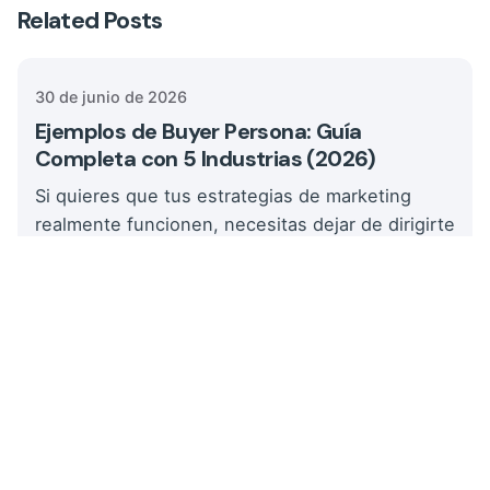
Posted by
Related Posts
Camila
30 de junio de 2026
Ejemplos de Buyer Persona: Guía
Completa con 5 Industrias (2026)
Si quieres que tus estrategias de marketing
realmente funcionen, necesitas dejar de dirigirte
a «todos» y...
Posted by
Camila
23 de octubre de 2025
Marketing digital para los ingenieros:
¿Cómo lograrlo?
El sector de la ingeniería de sistemas, civil,